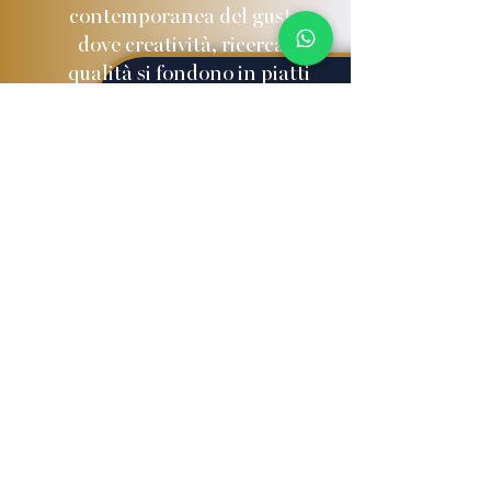
contemporanea del gusto,
dove creatività, ricerca e
qualità si fondono in piatti
curati nei dettagli.A
completare l’esperienza, una
cantina curata e coerente con
la nostra proposta, con vini
scelti per accompagnare e
valorizzare ogni piatto con
semplicità ed eleganza.
Follow us on Instagram
@blu_theatre_experience