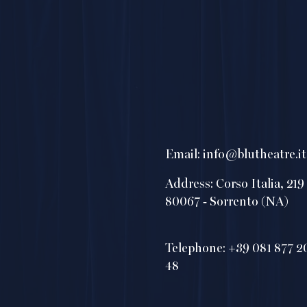
Email:
info@blutheatre.it
Address: Corso Italia, 219
80067 - Sorrento (NA)
Telephone: +39 081 877 2
48