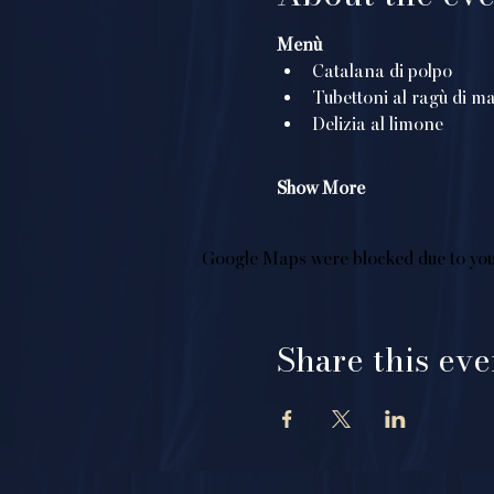
Menù
Catalana di polpo
Tubettoni al ragù di ma
Delizia al limone
Show More
Google Maps were blocked due to your
Share this eve