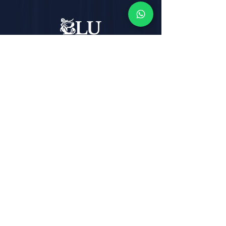
Email:
info@blutheatre.it
Address: Corso Italia, 219
80067 - Sorrento (NA)
Telephone:
+39 081 877 20 48
Terms and
Conditions
Privacy Policy