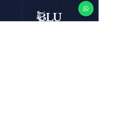
Email:
info@blutheatre.it
Address: Corso Italia, 219
80067 - Sorrento (NA)
Telephone:
+39 081 877 20 48
Terms and
Conditions
Privacy Policy