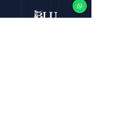
Email:
info@blutheatre.it
Indirizzo:
Corso Italia, n° 219,
80067 - Sorrento (NA)
Telefono:
+39 081 877 20 48
Whatsapp :
+39 3319925853
Termini e Condizioni
Politica sulla privacy
Politica sui cookie