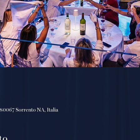
e
, 80067 Sorrento NA, Italia
to