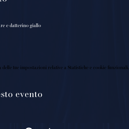
re e datterino giallo
elle tue impostazioni relative a Statistiche e cookie funzionali.
sto evento