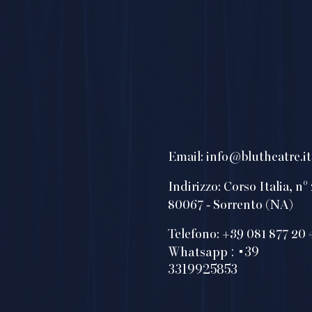
Email:
info@blutheatre.it
Indirizzo:
Corso Italia, n° 
80067 - Sorrento (NA)
Telefono:
+39 081 877 20 
Whatsapp : +39
3319925853