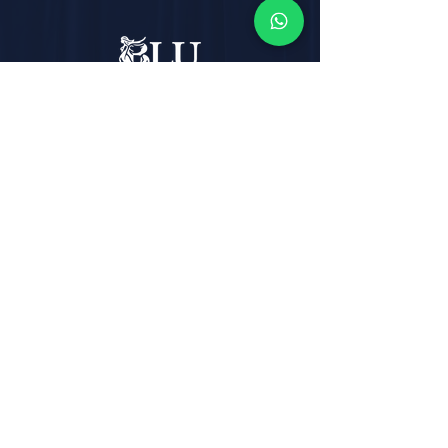
Email:
info@blutheatre.it
Indirizzo:
Corso Italia, n° 219,
80067 - Sorrento (NA)
Telefono:
+39 081 877 20 48
Whatsapp :
+39 3319925853
Termini e Condizioni
Politica sulla privacy
Politica sui cookie