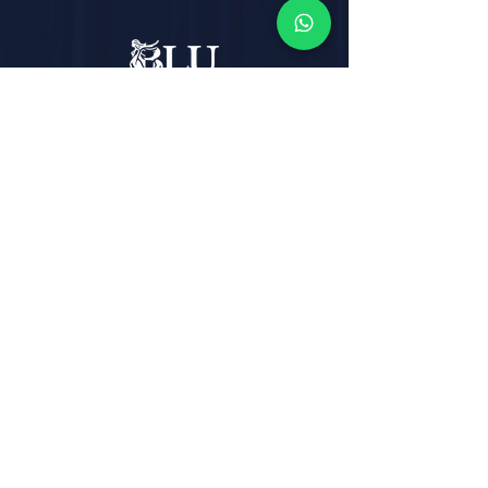
Email:
info@blutheatre.it
Indirizzo:
Corso Italia, n° 219,
80067 - Sorrento (NA)
Telefono:
+39 081 877 20 48
Whatsapp :
+39 3319925853
Termini e Condizioni
Politica sulla privacy
Politica sui cookie